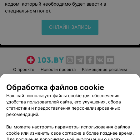
кодом, который необходимо будет ввести в
специальном поле).
ОНЛАЙН-ЗАПИСЬ
О проекте
Новости проекта
Размещение рекламы
Медицинский маркетинг
Публичный договор
Обработка файлов cookie
Пользовательское соглашение
Способы оплаты
Наш сайт использует файлы cookie для обеспечения
Вакансии
Партнеры
удобства пользователей сайта, его улучшения, сбора
Написать руководителю 103.by
статистики и предоставления персонализированных
Написать в поддержку
рекомендаций.
Персональные настройки cookie
Вы можете настроить параметры использования файлов
Обработка персональных данных
cookie или изменить свое согласие в более позднее время.
Для получения дополнительной информации о целях,