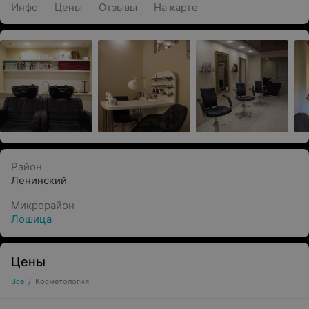
Инфо
Цены
Отзывы
На карте
Район
Ленинский
Микрорайон
Лошица
Цены
Все
/
Косметология